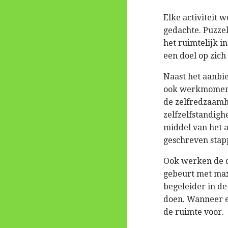
Elke activiteit
gedachte. Puzze
het ruimtelijk i
een doel op zich 
Naast het aanbi
ook werkmomente
de zelfredzaamh
zelfzelfstandigh
middel van het 
geschreven stap
Ook werken de d
gebeurt met max
begeleider in de
doen. Wanneer ee
de ruimte voor.