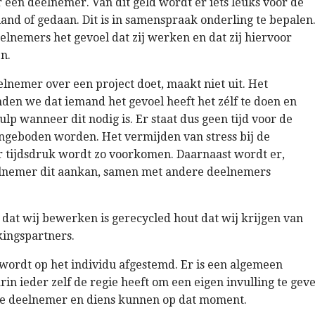
 een deelnemer. Van dit geld wordt er iets leuks voor de
nd of gedaan. Dit is in samenspraak onderling te bepalen
lnemers het gevoel dat zij werken en dat zij hiervoor
en.
lnemer over een project doet, maakt niet uit. Het
nden we dat iemand het gevoel heeft het zélf te doen en
ulp wanneer dit nodig is. Er staat dus geen tijd voor de
angeboden worden. Het vermijden van stress bij de
 tijdsdruk wordt zo voorkomen. Daarnaast wordt er,
lnemer dit aankan, samen met andere deelnemers
dat wij bewerken is gerecycled hout dat wij krijgen van
ingspartners.
ordt op het individu afgestemd. Er is een algemeen
 ieder zelf de regie heeft om een eigen invulling te gev
e deelnemer en diens kunnen op dat moment.