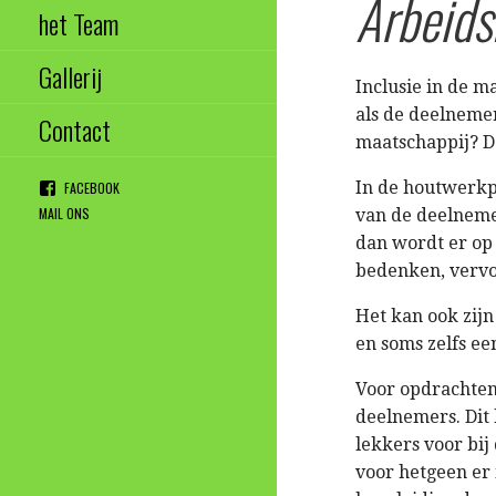
Arbeids
het Team
Gallerij
Inclusie in de m
als de deelnemer
Contact
maatschappij? D
In de houtwerkp
FACEBOOK
MAIL ONS
van de deelneme
dan wordt er op 
bedenken, vervo
Het kan ook zijn
en soms zelfs ee
Voor opdrachten 
deelnemers. Dit 
lekkers voor bij
voor hetgeen er