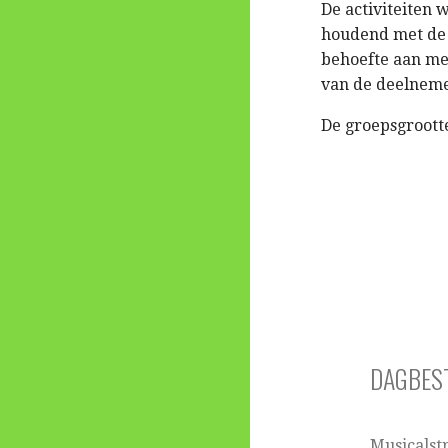
De activiteiten
houdend met de 
behoefte aan mee
van de deelneme
De groepsgroott
DAGBES
Musicalst