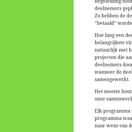
begeleiding door
deelnemers gepla
Zo hebben de dee
‘’betaald’’ word
Hoe lang een dee
belangrijkste vi
natuurlijk met h
projecten die a
deelnemers door
wanneer de dee
samengewerkt.
Het meeste hout 
onze samenwerk
Elk programma w
programma waarin
naar wens van d